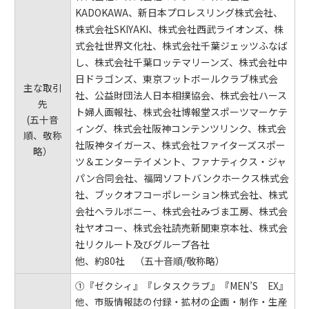
KADOKAWA、新日本プロレスリング株式会社、
株式会社SKIYAKI、株式会社西武ライオンズ、株
式会社世界文化社、株式会社千葉ジェッツふなば
し、株式会社千葉ロッテマリーンズ、株式会社中
日ドラゴンズ、東京フットボールクラブ株式会
主な取引
社、公益財団法人日本相撲協会、株式会社ハース
先
ト婦人画報社、株式会社博報堂スポーツマーケテ
(五十音
ィング、株式会社阪神コンテンツリンク、株式会
順、敬称
社阪神タイガース、株式会社ファイターズスポー
略）
ツ＆エンターテイメント、ファナティクス・ジャ
パン合同会社、福岡ソフトバンクホークス株式会
社、ブックオフコーポレーション株式会社、株式
会社ヘラルボニー、株式会社みづま工房、株式会
社ヤオコー、株式会社読売新聞東京本社、株式会
社リクルート及びグループ各社
他、約80社 （五十音順/敬称略）
①『ゼクシィ』『レタスクラブ』『MEN’S EX』
他、市販情報誌の付録・拡材の企画・制作・生産