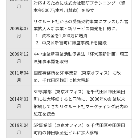
対応するために株式会社聡研プランニング （資
月
本金500万/本社川越市）を設立
リクルート社からの受託契約事業にプラスした営
2009年07
業拡大＆新事業・新サービス開発を目的に、
月
資本金を1,000万に増資
中央区新富町に銀座事務所を開設
2009年12
中小企業新事業活動促進法「経営革新計画」埼玉
月
県知事承認を取得
2011年04
銀座事務所をSP事業部（東京オフィス）に改
月
め、千代田区麹町に拡大移転
SP事業部（東京オフィス）を千代田区神田須田
2014年03
町に拡大移転すると同時に、2006年の創業以来
月
継続してきたリクルート社マーケティング局内の
駐在を統合
2019年04
SP事業部（東京オフィス）を千代田区神田須田
月
町内の神田駅至近ビルに拡大移転