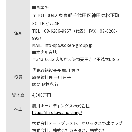
■事業所
〒101-0042
東京都千代田区神田東松下町
30 TK
ビル4F
TEL：03-6206-9967（代表） FAX：03-6206-
住所
9957
MAIL: info-sp@soken-group.jp
■本店所在地
〒543-0013 大阪府大阪市天王寺区玉造本町8-3
代表取締役会長 廣川 信也
役員
取締役社長 一川 直子
顧問 野林 徳行
資本金
4,500万円
廣川ホールディングス株式会社
株主
https://hirokawa.holdings/
株式会社アートプレスト、オリックス野球クラブ
株式会社、株式会社カチタス、株式会社